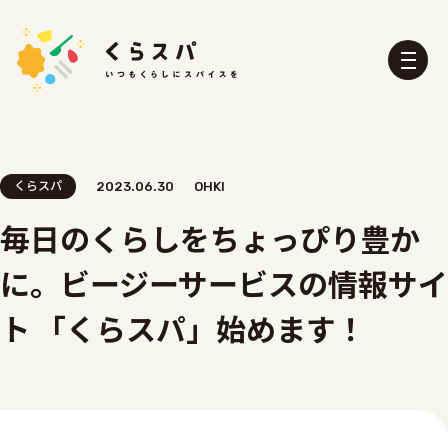
くらスパ
2023.06.30
OHKI
毎日のくらしをちょっぴり豊か
くらスパとは？
たべる部
に。ビージーサービスの情報サイ
おふろ部
せいかつ部
おでかけ部
こども部
ト 「くらスパ」始めます！
ぼうさい部