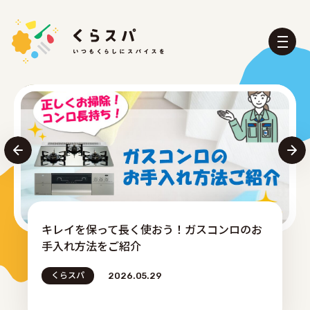
くらスパとは？
たべる部
おふろ部
せいかつ部
おでかけ部
こども部
イを保って長く使おう！ガスコンロのお
【
ぼうさい部
れ方法をご紹介
ン
パ
2026.05.29