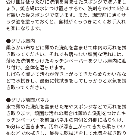
受け皿は使うたびに洗剤を含ませたスポンジで洗いまし
ょう。焼き網は水につけ置きするか、洗剤をかけて5分ほ
ど置いた後スポンジで洗います。また、調理前に薄くサ
ラダ油を塗っておくと、食材がくっつきにくくお手入れ
も楽になります。
●グリル庫内
柔らかい布などに薄めた洗剤を含ませて庫内の汚れを拭
き取ってください。それでも落ちない頑固な汚れには、
薄めた洗剤をつけたキッチンペーパーをグリル庫内に貼
り付け、全体を湿らせます。
しばらく置いて汚れが浮き上がってきたら柔らかい布な
どで水拭きし、最後に乾拭きをしてしっかりと水気を拭
き取ってください。
●グリル前面パネル
水で薄めた洗剤を含ませた布やスポンジなどで汚れを拭
き取ります。頑固な汚れの場合は薄めた洗剤をつけたキ
ッチンペーパーを前面パネルの内側と外側に貼り付け、
15分ほど置きます。汚れが浮き上がってきたら柔らかい
布などで水拭きし、最後に乾拭きをして水気を拭き取り