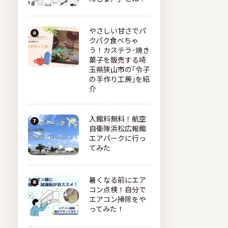
やさしい甘さでパ
クパク食べちゃ
う！カステラ･焼き
菓子を販売する埼
玉県狭山市の｢令子
の手作り工房｣を紹
介
入館料無料！航空
自衛隊浜松広報館
エアパークに行っ
てみた
暑くなる前にエア
コン点検！自分で
エアコン掃除をや
ってみた！