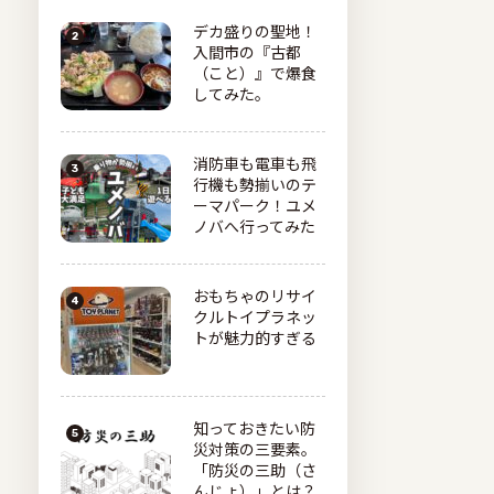
デカ盛りの聖地！
入間市の『古都
（こと）』で爆食
してみた。
消防車も電車も飛
行機も勢揃いのテ
ーマパーク！ユメ
ノバへ行ってみた
おもちゃのリサイ
クルトイプラネッ
トが魅力的すぎる
知っておきたい防
災対策の三要素。
「防災の三助（さ
んじょ）」とは？