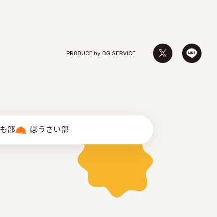
PRODUCE by ︎BG SERVICE
゙も部
ぼうさい部