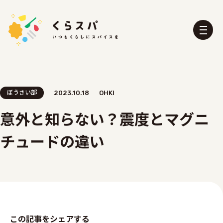
ぼうさい部
2023.10.18
OHKI
意外と知らない？震度とマグニ
くらスパとは？
たべる部
チュードの違い
おふろ部
せいかつ部
おでかけ部
こども部
ぼうさい部
この記事をシェアする