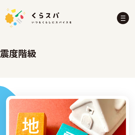
震度階級
くらスパとは？
たべる部
おふろ部
せいかつ部
おでかけ部
こども部
ぼうさい部