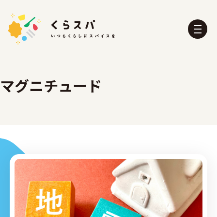
マグニチュード
くらスパとは？
たべる部
おふろ部
せいかつ部
おでかけ部
こども部
ぼうさい部