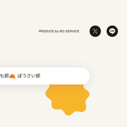
PRODUCE by ︎BG SERVICE
゙も部
ぼうさい部