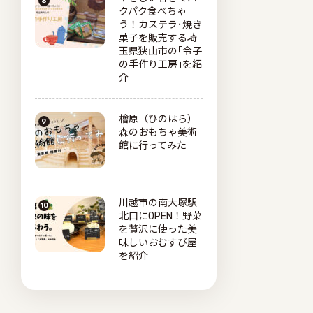
クパク食べちゃ
う！カステラ･焼き
菓子を販売する埼
玉県狭山市の｢令子
の手作り工房｣を紹
介
檜原（ひのはら）
森のおもちゃ美術
館に行ってみた
川越市の南大塚駅
北口にOPEN！野菜
を贅沢に使った美
味しいおむすび屋
を紹介