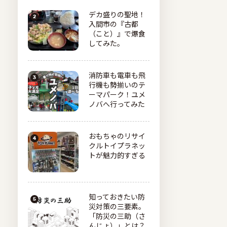
デカ盛りの聖地！
入間市の『古都
（こと）』で爆食
してみた。
消防車も電車も飛
行機も勢揃いのテ
ーマパーク！ユメ
ノバへ行ってみた
おもちゃのリサイ
クルトイプラネッ
トが魅力的すぎる
知っておきたい防
災対策の三要素。
「防災の三助（さ
んじょ）」とは？