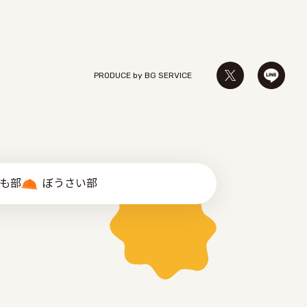
PRODUCE by ︎BG SERVICE
゙も部
ぼうさい部