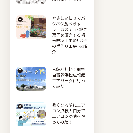
やさしい甘さでパ
クパク食べちゃ
う！カステラ･焼き
菓子を販売する埼
玉県狭山市の｢令子
の手作り工房｣を紹
介
入館料無料！航空
自衛隊浜松広報館
エアパークに行っ
てみた
暑くなる前にエア
コン点検！自分で
エアコン掃除をや
ってみた！