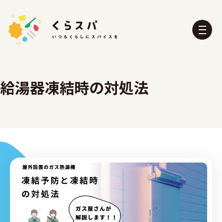
給湯器凍結時の対処法
くらスパとは？
たべる部
おふろ部
せいかつ部
おでかけ部
こども部
ぼうさい部