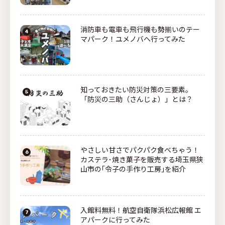
消防車も電車も飛行機も勢揃いのテー
マパーク！ユメノバへ行ってみた
知っておきたい防災対策の三要素。
「防災の三助（さんじょ）」とは？
やさしい甘さでパクパク食べちゃう！
カステラ･焼き菓子を販売する埼玉県狭
山市の｢令子の手作り工房｣を紹介
入館料無料！航空自衛隊浜松広報館 エ
アパークに行ってみた