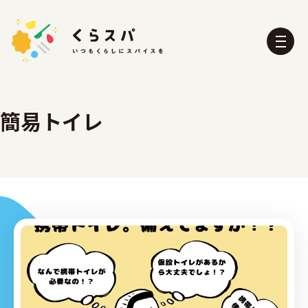
簡易トイレ
くらスパとは？
たべる部
おふろ部
せいかつ部
おでかけ部
こども部
ぼうさい部