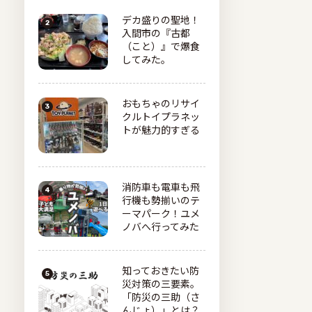
デカ盛りの聖地！
入間市の『古都
（こと）』で爆食
してみた。
おもちゃのリサイ
クルトイプラネッ
トが魅力的すぎる
消防車も電車も飛
行機も勢揃いのテ
ーマパーク！ユメ
ノバへ行ってみた
知っておきたい防
災対策の三要素。
「防災の三助（さ
んじょ）」とは？