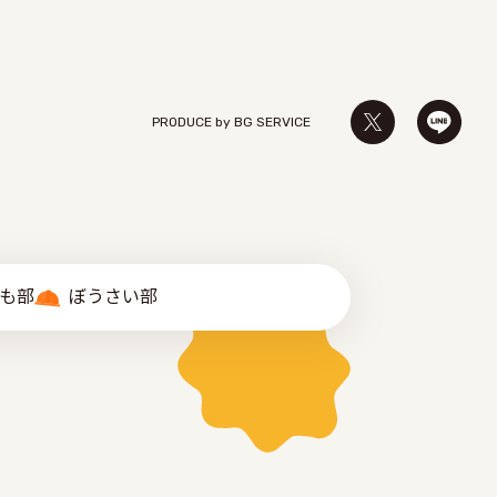
PRODUCE by ︎BG SERVICE
゙も部
ぼうさい部