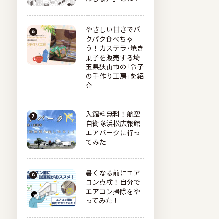
やさしい甘さでパ
クパク食べちゃ
う！カステラ･焼き
菓子を販売する埼
玉県狭山市の｢令子
の手作り工房｣を紹
介
入館料無料！航空
自衛隊浜松広報館
エアパークに行っ
てみた
暑くなる前にエア
コン点検！自分で
エアコン掃除をや
ってみた！