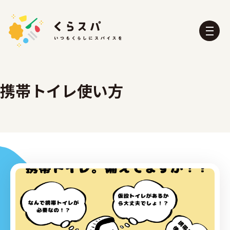
携帯トイレ使い方
くらスパとは？
たべる部
おふろ部
せいかつ部
おでかけ部
こども部
ぼうさい部