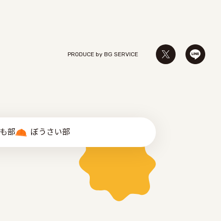
PRODUCE by ︎BG SERVICE
゙も部
ぼうさい部