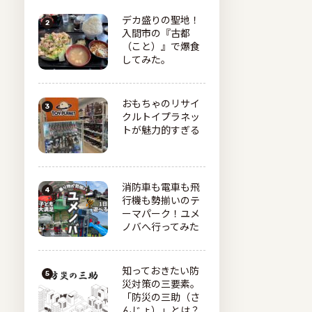
デカ盛りの聖地！
入間市の『古都
（こと）』で爆食
してみた。
おもちゃのリサイ
クルトイプラネッ
トが魅力的すぎる
消防車も電車も飛
行機も勢揃いのテ
ーマパーク！ユメ
ノバへ行ってみた
知っておきたい防
災対策の三要素。
「防災の三助（さ
んじょ）」とは？