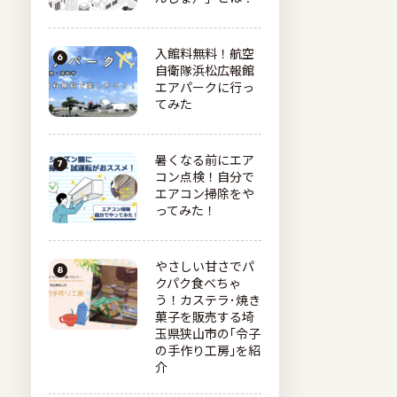
入館料無料！航空
自衛隊浜松広報館
エアパークに行っ
てみた
暑くなる前にエア
コン点検！自分で
エアコン掃除をや
ってみた！
やさしい甘さでパ
クパク食べちゃ
う！カステラ･焼き
菓子を販売する埼
玉県狭山市の｢令子
の手作り工房｣を紹
介