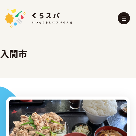
入間市
くらスパとは？
たべる部
おふろ部
せいかつ部
おでかけ部
こども部
ぼうさい部