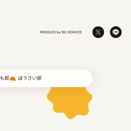
PRODUCE by ︎BG SERVICE
゙も部
ぼうさい部