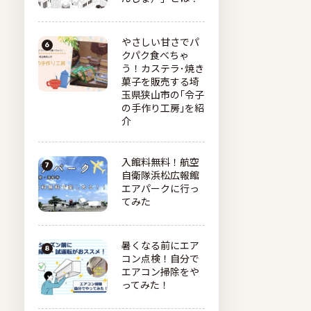
やさしい甘さでパ
クパク食べちゃ
う！カステラ･焼き
菓子を販売する埼
玉県狭山市の｢令子
の手作り工房｣を紹
介
入館料無料！航空
自衛隊浜松広報館
エアパークに行っ
てみた
暑くなる前にエア
コン点検！自分で
エアコン掃除をや
ってみた！