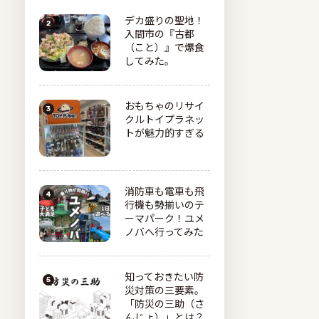
デカ盛りの聖地！
入間市の『古都
（こと）』で爆食
してみた。
おもちゃのリサイ
クルトイプラネッ
トが魅力的すぎる
消防車も電車も飛
行機も勢揃いのテ
ーマパーク！ユメ
ノバへ行ってみた
知っておきたい防
災対策の三要素。
「防災の三助（さ
んじょ）」とは？