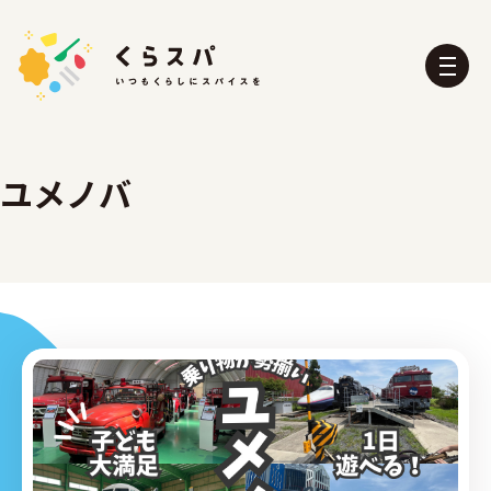
ユメノバ
くらスパとは？
たべる部
おふろ部
せいかつ部
おでかけ部
こども部
ぼうさい部