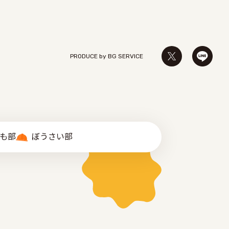
PRODUCE by ︎BG SERVICE
゙も部
ぼうさい部