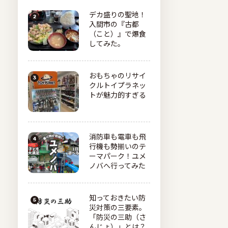
デカ盛りの聖地！
入間市の『古都
（こと）』で爆食
してみた。
おもちゃのリサイ
クルトイプラネッ
トが魅力的すぎる
消防車も電車も飛
行機も勢揃いのテ
ーマパーク！ユメ
ノバへ行ってみた
知っておきたい防
災対策の三要素。
「防災の三助（さ
んじょ）」とは？