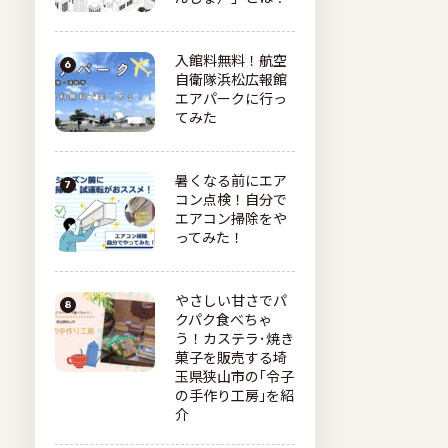
入館料無料！航空
自衛隊浜松広報館
エアパークに行っ
てみた
暑くなる前にエア
コン点検！自分で
エアコン掃除をや
ってみた！
やさしい甘さでパ
クパク食べちゃ
う！カステラ･焼き
菓子を販売する埼
玉県狭山市の｢令子
の手作り工房｣を紹
介