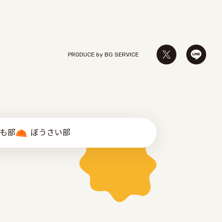
PRODUCE by ︎BG SERVICE
゙も部
ぼうさい部