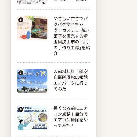
やさしい甘さでパ
クパク食べちゃ
う！カステラ･焼き
菓子を販売する埼
玉県狭山市の｢令子
の手作り工房｣を紹
介
入館料無料！航空
自衛隊浜松広報館
エアパークに行っ
てみた
暑くなる前にエア
コン点検！自分で
エアコン掃除をや
ってみた！