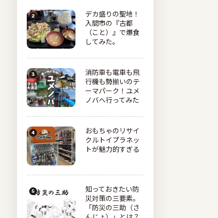
デカ盛りの聖地！
入間市の『古都
（こと）』で爆食
してみた。
消防車も電車も飛
行機も勢揃いのテ
ーマパーク！ユメ
ノバへ行ってみた
おもちゃのリサイ
クルトイプラネッ
トが魅力的すぎる
知っておきたい防
災対策の三要素。
「防災の三助（さ
んじょ）」とは？