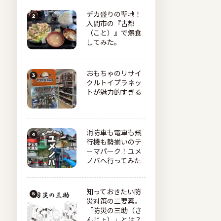
デカ盛りの聖地！
入間市の『古都
（こと）』で爆食
してみた。
おもちゃのリサイ
クルトイプラネッ
トが魅力的すぎる
消防車も電車も飛
行機も勢揃いのテ
ーマパーク！ユメ
ノバへ行ってみた
知っておきたい防
災対策の三要素。
「防災の三助（さ
んじょ）」とは？