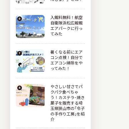
入館料無料！航空
自衛隊浜松広報館
エアパークに行っ
てみた
暑くなる前にエア
コン点検！自分で
エアコン掃除をや
ってみた！
やさしい甘さでパ
クパク食べちゃ
う！カステラ･焼き
菓子を販売する埼
玉県狭山市の｢令子
の手作り工房｣を紹
介