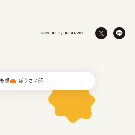
PRODUCE by ︎BG SERVICE
゙も部
ぼうさい部