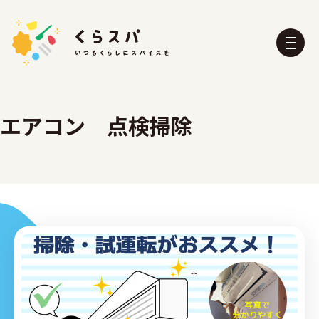
エアコン 点検掃除
くらスパとは？
たべる部
おふろ部
せいかつ部
おでかけ部
こども部
ぼうさい部