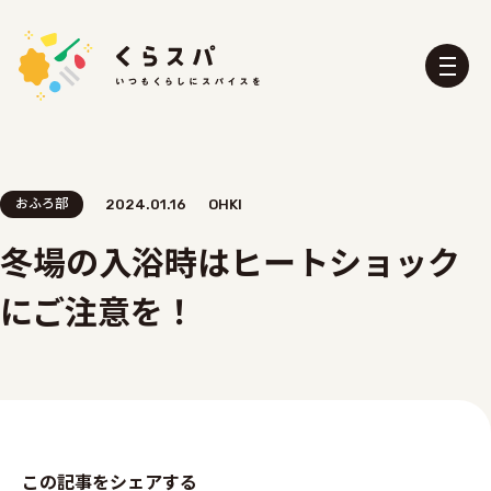
おふろ部
2024.01.16
OHKI
冬場の入浴時はヒートショック
くらスパとは？
たべる部
にご注意を！
おふろ部
せいかつ部
おでかけ部
こども部
ぼうさい部
この記事をシェアする