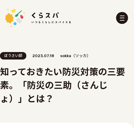
ぼうさい部
2023.07.18
sokka（ソッカ）
知っておきたい防災対策の三要
くらスパとは？
たべる部
素。「防災の三助（さんじ
おふろ部
せいかつ部
おでかけ部
こども部
ょ）」とは？
ぼうさい部