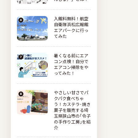
入館料無料！航空
自衛隊浜松広報館
エアパークに行っ
てみた
暑くなる前にエア
コン点検！自分で
エアコン掃除をや
ってみた！
やさしい甘さでパ
クパク食べちゃ
う！カステラ･焼き
菓子を販売する埼
玉県狭山市の｢令子
の手作り工房｣を紹
介