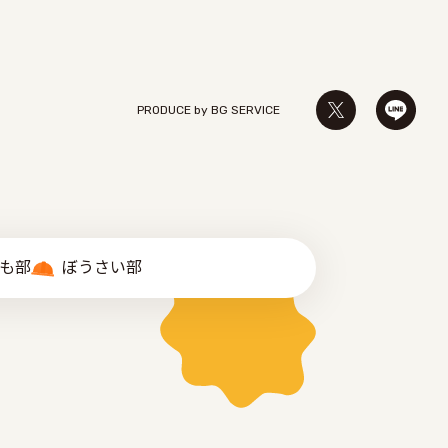
PRODUCE by ︎BG SERVICE
゙も部
ぼうさい部