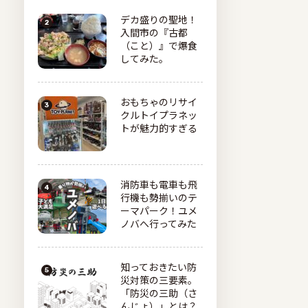
デカ盛りの聖地！
入間市の『古都
（こと）』で爆食
してみた。
おもちゃのリサイ
クルトイプラネッ
トが魅力的すぎる
消防車も電車も飛
行機も勢揃いのテ
ーマパーク！ユメ
ノバへ行ってみた
知っておきたい防
災対策の三要素。
「防災の三助（さ
んじょ）」とは？