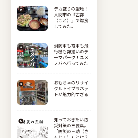
デカ盛りの聖地！
入間市の『古都
（こと）』で爆食
してみた。
消防車も電車も飛
行機も勢揃いのテ
ーマパーク！ユメ
ノバへ行ってみた
おもちゃのリサイ
クルトイプラネッ
トが魅力的すぎる
知っておきたい防
災対策の三要素。
「防災の三助（さ
んじょ）」とは？