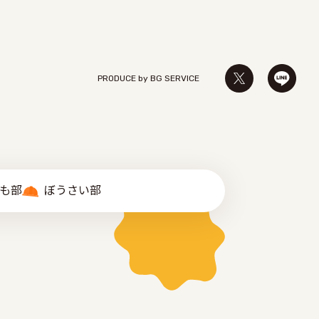
PRODUCE by ︎BG SERVICE
゙も部
ぼうさい部