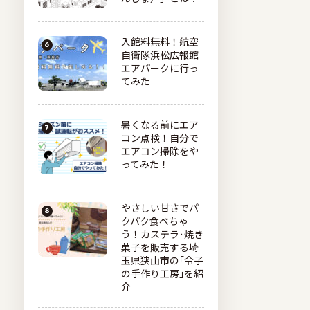
入館料無料！航空
自衛隊浜松広報館
エアパークに行っ
てみた
暑くなる前にエア
コン点検！自分で
エアコン掃除をや
ってみた！
やさしい甘さでパ
クパク食べちゃ
う！カステラ･焼き
菓子を販売する埼
玉県狭山市の｢令子
の手作り工房｣を紹
介