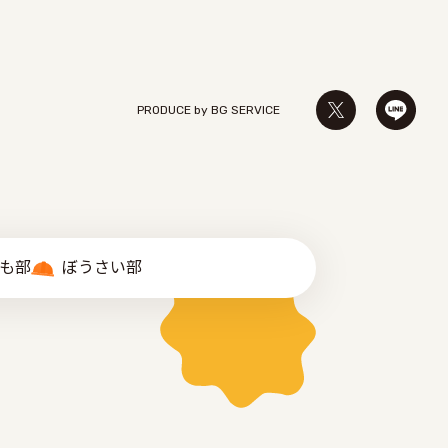
PRODUCE by ︎BG SERVICE
゙も部
ぼうさい部