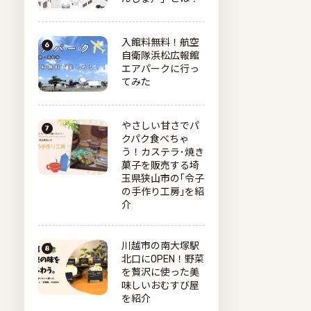
入館料無料！航空
自衛隊浜松広報館
エアパークに行っ
てみた
やさしい甘さでパ
クパク食べちゃ
う！カステラ･焼き
菓子を販売する埼
玉県狭山市の｢令子
の手作り工房｣を紹
介
川越市の南大塚駅
北口にOPEN！野菜
を贅沢に使った美
味しいおむすび屋
を紹介