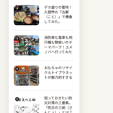
デカ盛りの聖地！
入間市の『古都
（こと）』で爆食
してみた。
消防車も電車も飛
行機も勢揃いのテ
ーマパーク！ユメ
ノバへ行ってみた
おもちゃのリサイ
クルトイプラネッ
トが魅力的すぎる
知っておきたい防
災対策の三要素。
「防災の三助（さ
んじょ）」とは？