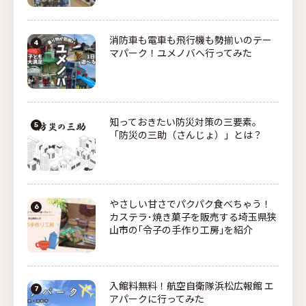
消防車も電車も飛行機も勢揃いのテー
マパーク！ユメノバへ行ってみた
知っておきたい防災対策の三要素。
「防災の三助（さんじょ）」とは？
やさしい甘さでパクパク食べちゃう！
カステラ･焼き菓子を販売する埼玉県狭
山市の｢令子の手作り工房｣を紹介
入館料無料！航空自衛隊浜松広報館 エ
アパークに行ってみた