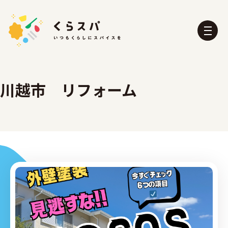
川越市 リフォーム
くらスパとは？
たべる部
おふろ部
せいかつ部
おでかけ部
こども部
ぼうさい部