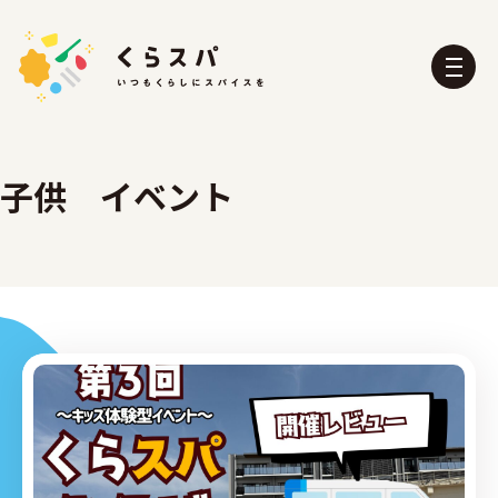
子供 イベント
くらスパとは？
たべる部
おふろ部
せいかつ部
おでかけ部
こども部
ぼうさい部