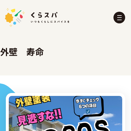
外壁 寿命
くらスパとは？
たべる部
おふろ部
せいかつ部
おでかけ部
こども部
ぼうさい部