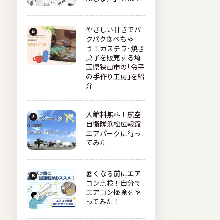
やさしい甘さでパ
クパク食べちゃ
う！カステラ･焼き
菓子を販売する埼
玉県狭山市の｢令子
の手作り工房｣を紹
介
入館料無料！航空
自衛隊浜松広報館
エアパークに行っ
てみた
暑くなる前にエア
コン点検！自分で
エアコン掃除をや
ってみた！