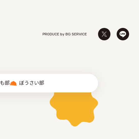
PRODUCE by ︎BG SERVICE
゙も部
ぼうさい部