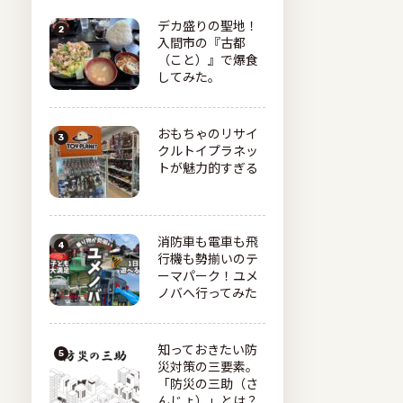
デカ盛りの聖地！
入間市の『古都
（こと）』で爆食
してみた。
おもちゃのリサイ
クルトイプラネッ
トが魅力的すぎる
消防車も電車も飛
行機も勢揃いのテ
ーマパーク！ユメ
ノバへ行ってみた
知っておきたい防
災対策の三要素。
「防災の三助（さ
んじょ）」とは？