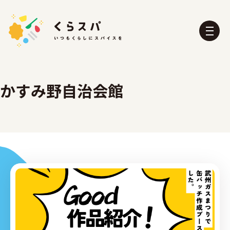
かすみ野自治会館
くらスパとは？
たべる部
おふろ部
せいかつ部
おでかけ部
こども部
ぼうさい部